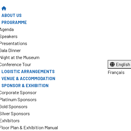
ABOUT US
PROGRAMME
Agenda
Speakers
Presentations
Gala Dinner
Night at the Museum
Conference Tour
English
LOGISTIC ARRANGEMENTS
Français
VENUE & ACCOMMODATION
SPONSOR & EXHIBITION
Corporate Sponsor
Platinum Sponsors
Gold Sponsors
Silver Sponsors
Exhibitors
Floor Plan & Exhibition Manual